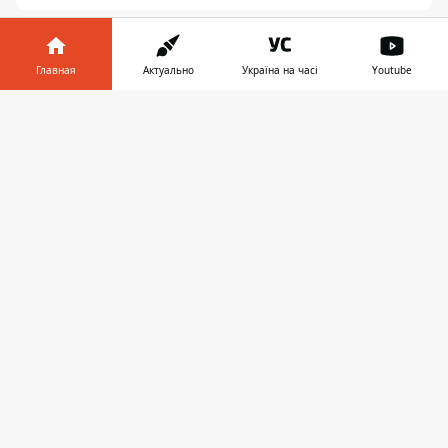
Главная
Актуально
Україна на часі
Youtube
Информатор в
Скачать
телефоне
👉
ПРЕДЛОЖИТЬ НОВОСТЬ
Днепр
Область
Украина
Реклама
Пресс-релизы
О нас