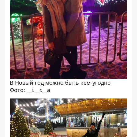
В Новый год можно быть кем-угодно
Фото: __i.__r.__a