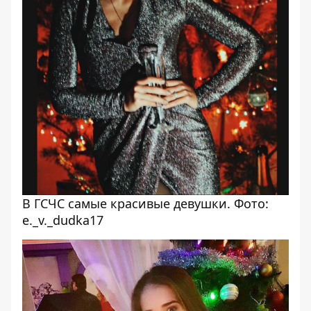
В ГСЧС самые красивые девушки. Фото:
e._v._dudka17