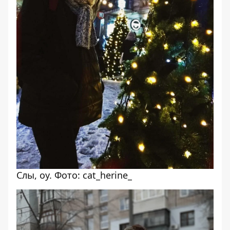
Слы, оу. Фото: cat_herine_