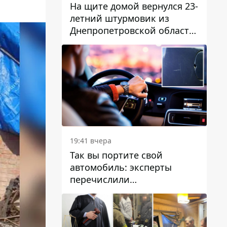
На щите домой вернулся 23-
летний штурмовик из
Днепропетровской области
Богдан Бескровный
19:41 вчера
Так вы портите свой
автомобиль: эксперты
перечислили
распространенные
привычки водителей,
которые на самом деле