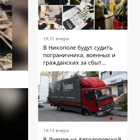
вредят машине
19:31 вчера
В Никополе будут судить
пограничника, военных и
гражданских за сбыт
психотропов
19:13 вчера
В Днепре на Автодоровской