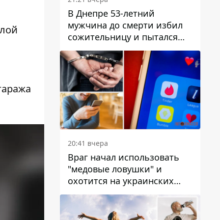
В Днепре 53-летний
мужчина до смерти избил
илой
сожительницу и пытался
скрыть преступление:
детали
гаража
20:41 вчера
Враг начал использовать
"медовые ловушки" и
охотится на украинских
военнослужащих