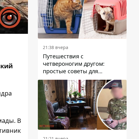
21:38 вчера
Путешествия с
четвероногим другом:
ский
простые советы для
поездок с животными
ндра
мады. В
отивник
21:21 вчера