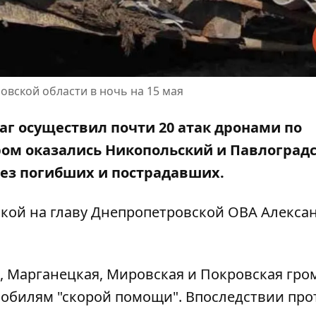
овской области в ночь на 15 мая
раг осуществил почти 20 атак дронами по
ром оказались Никопольский и Павлоград
без погибших и пострадавших.
лкой на
главу Днепропетровской ОВА Алекса
, Марганецкая, Мировская и Покровская гро
мобилям "скорой помощи". Впоследствии пр