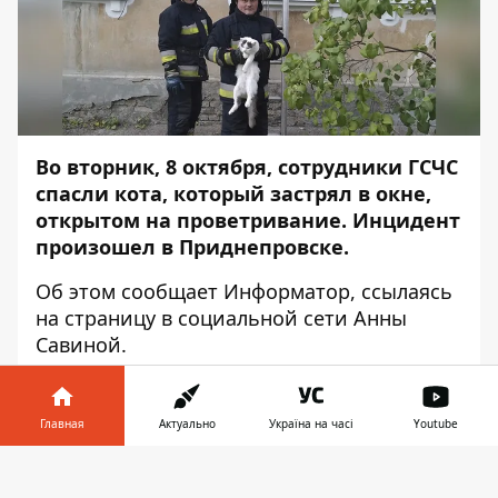
Во вторник, 8 октября, сотрудники ГСЧС
спасли кота, который застрял в окне,
открытом на проветривание. Инцидент
произошел в Приднепровске.
Об этом сообщает
Информатор,
ссылаясь
на страницу в социальной сети Анны
Савиной.
Нельзя оставлять котов одних дома с
открытыми окнами, а тем более -
Главная
Актуально
Україна на часі
Youtube
открытыми на проветривание. В
Приднепровске кто-то проигнорировал
Информатор в
Скачать
эту прописную истину. И это могло
телефоне
👉