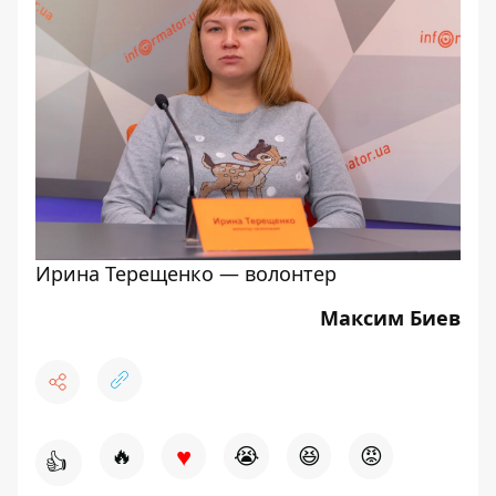
Ирина Терещенко — волонтер
Максим Биев
♥
🔥
😭
😆
😡
👍