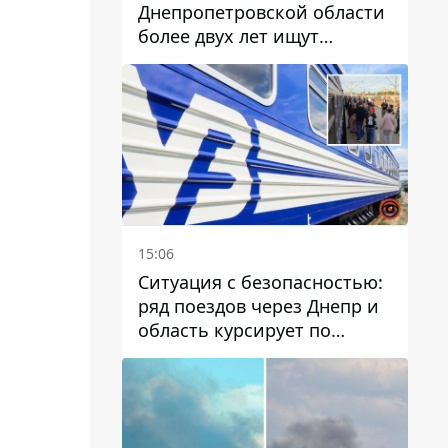
Днепропетровской области
более двух лет ищут
пропавшую женщину
15:06
Ситуация с безопасностью:
ряд поездов через Днепр и
область курсирует по
измененному маршруту, а
часть пути заменили
автобусами и электричками