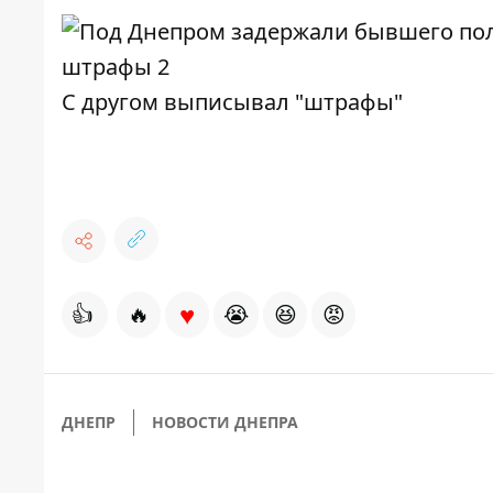
С другом выписывал "штрафы"
♥
👍
🔥
😭
😆
😡
ДНЕПР
НОВОСТИ ДНЕПРА