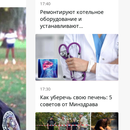
17:40
Ремонтируют котельное
оборудование и
устанавливают
генераторные установки:
как в Днепре готовятся к
отопительному сезону
17:30
Как уберечь свою печень: 5
советов от Минздрава