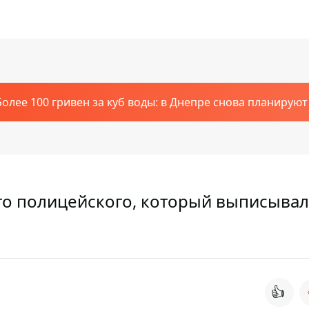
Более 100 гривен за куб воды: в Днепре снова планирую
о полицейского, который выписывал
👍