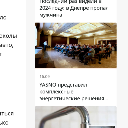
Последний раз видели в
2024 году: в Днепре пропал
мужчина
ало
токолы
авто,
т
16:09
YASNO представил
комплексные
энергетические решения
для бизнеса в Днепре
ыться
ько