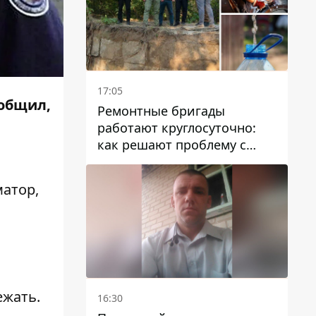
17:05
ообщил,
Ремонтные бригады
работают круглосуточно:
как решают проблему с
водой в Марганецкой
громаде
атор
,
ежать.
16:30