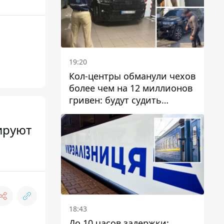
19:20
Кол-центры обманули чехов
более чем на 12 миллионов
гривен: будут судить
днепрянина,
организовавшего
ируют
транснациональную
преступную организацию
18:43
До 10 часов задержки: