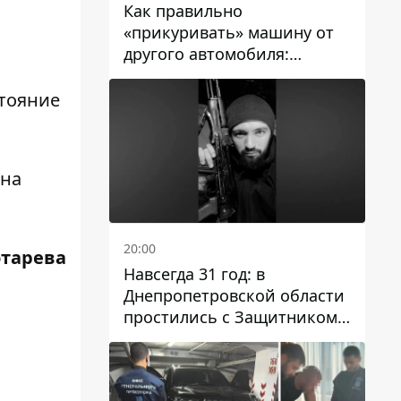
Как правильно
«прикуривать» машину от
другого автомобиля:
инструкция для водителей
стояние
 на
20:00
отарева
Навсегда 31 год: в
Днепропетровской области
простились с Защитником
Александром Репиным