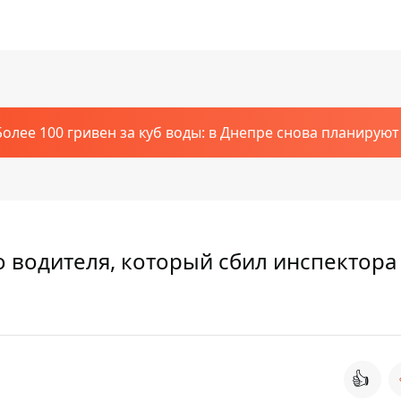
Более 100 гривен за куб воды: в Днепре снова планирую
 водителя, который сбил инспектора
👍