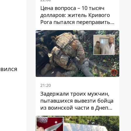
Цена вопроса – 10 тысяч
долларов: житель Кривого
Рога пытался переправить
мужчину в Словакию
авился
21:20
Задержали троих мужчин,
пытавшихся вывезти бойца
из воинской части в Днепр
за 7 тысяч долларов: среди
них был врач