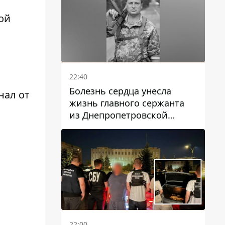
ой
22:40
Болезнь сердца унесла
нал от
жизнь главного сержанта
из Днепропетровской
области Юрия Свистуна
22:00