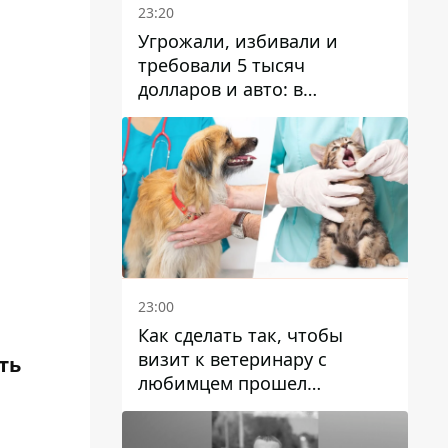
23:20
Угрожали, избивали и
требовали 5 тысяч
долларов и авто: в
Павлограде задержали двух
мужчин
23:00
Как сделать так, чтобы
визит к ветеринару с
ть
любимцем прошел
спокойно: простые советы