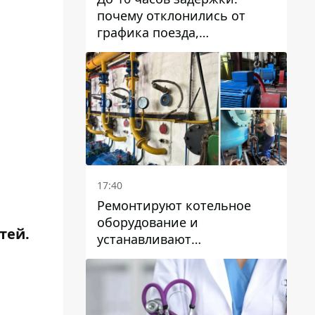
почему отклонились от
графика поезда,
курсирующие через Днепр
и область
17:40
Ремонтируют котельное
оборудование и
тей.
устанавливают
генераторные установки:
как в Днепре готовятся к
отопительному сезону