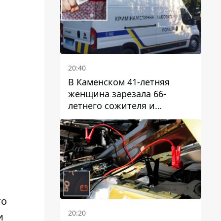
20:40
В Каменском 41-летняя
женщина зарезала 66-
летнего сожителя и
пыталась обмануть
полицейских
то
20:20
и