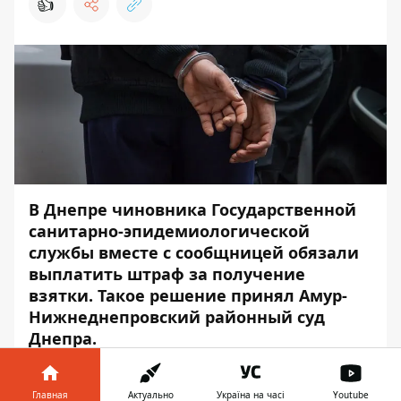
👍
В Днепре чиновника Государственной
санитарно-эпидемиологической
службы вместе с сообщницей обязали
выплатить штраф за получение
взятки. Такое решение принял Амур-
Нижнеднепровский районный суд
Днепра.
Оба подсудимых полностью признали
вину. Об этом сообщает
Информатор,
Главная
Актуально
Україна на часі
Youtube