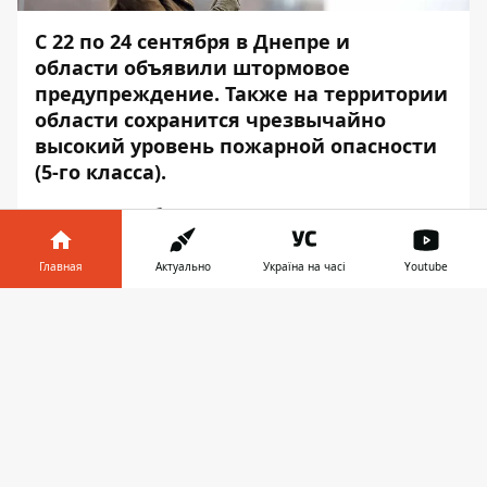
С 22 по 24 сентября в Днепре и
области объявили штормовое
предупреждение. Также на территории
области сохранится чрезвычайно
высокий уровень пожарной опасности
(5-го класса).
Существует большая вероятность
возникновения лесных пожаров,
возгорания сухой травы и камыша. Об
Главная
Актуально
Україна на часі
Youtube
этом
Информатор
сообщает, ссылаясь на
Информатор в
пресс-службу ГСЧС Днепропетровской
Скачать
телефоне
👉
области.
22 сентября:
облачно с прояснениями.
Ветер юго-восточный, 3 — 8 м/с.
Температура воздуха ночью — 10… 15 °С,
днем — ​​27… 29 градусов.