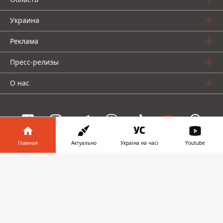
Украина
Реклама
Пресс-релизы
О нас
Главная
Актуально
Україна на часі
Youtube
Информатор проекты
Информатор в
Скачать
Информатор
Информатор
Информатор
телефоне
👉
Украина
Киев
Авто
© 2016-2026 Informator