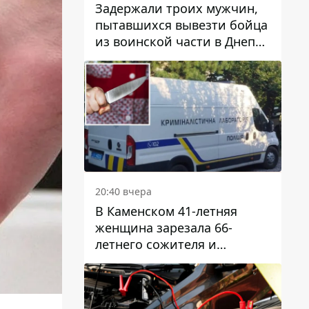
Задержали троих мужчин,
пытавшихся вывезти бойца
из воинской части в Днепр
за 7 тысяч долларов: среди
них был врач
20:40 вчера
В Каменском 41-летняя
женщина зарезала 66-
летнего сожителя и
пыталась обмануть
полицейских