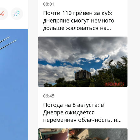
08:01
Почти 110 гривен за куб:
днепряне смогут немного
дольше жаловаться на
запланированные тарифы
на воду на 2027 год
06:45
Погода на 8 августа: в
Днепре ожидается
переменная облачность, но
может пойти дождь