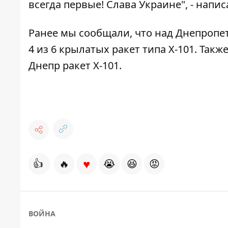
всегда первые! Слава Украине", - напи
Ранее мы сообщали, что
над Днепропет
4 из 6 крылатых ракет типа Х-101
. Такж
Днепр ракет Х-101
.
♥
👍
🔥
😭
😆
😡
ВОЙНА