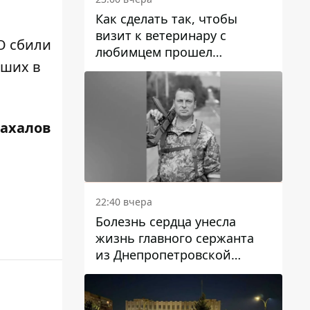
Как сделать так, чтобы
визит к ветеринару с
О сбили
любимцем прошел
вших в
спокойно: простые советы
Жахалов
22:40 вчера
Болезнь сердца унесла
жизнь главного сержанта
из Днепропетровской
области Юрия Свистуна