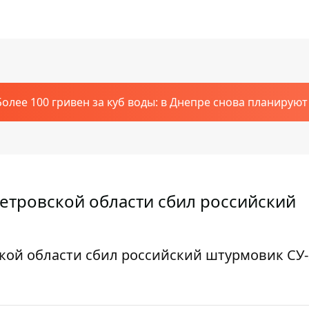
Более 100 гривен за куб воды: в Днепре снова планирую
тровской области сбил российский
ой области сбил российский штурмовик СУ-