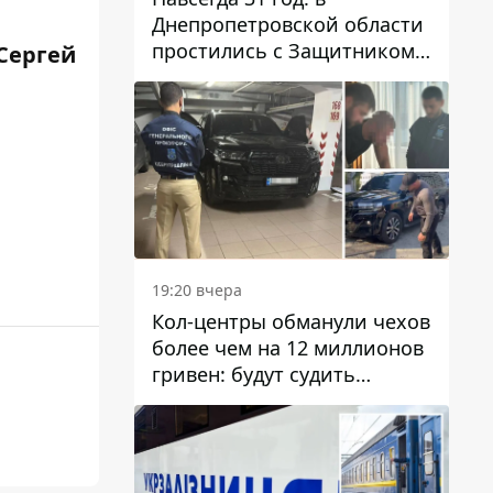
Днепропетровской области
простились с Защитником
 Сергей
Александром Репиным
19:20 вчера
Кол-центры обманули чехов
более чем на 12 миллионов
гривен: будут судить
днепрянина,
организовавшего
транснациональную
преступную организацию