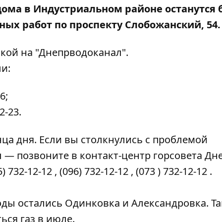
дома в Индустриальном районе останутся 
ых работ по проспекту Слобожанский, 54.
кой на "
Днепрводоканал
".
и:
6;
2-23.
ца дня. Если вы столкнулись с проблемой
— позвоните в контакт-центр горсовета Дн
5) 732-12-12
,
(096) 732-12-12
,
(073 ) 732-12-12
.
оды остались Одинковка и Александровка
. Т
ься газ в июле.