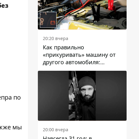
без
20:20 вчера
Как правильно
«прикуривать» машину от
другого автомобиля:
инструкция для водителей
епра по
акже мы
20:00 вчера
Навсегда 31 год: в