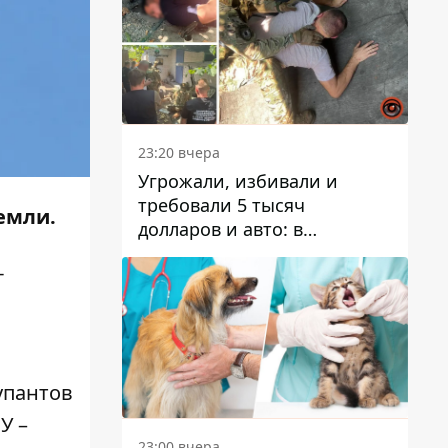
23:20 вчера
Угрожали, избивали и
требовали 5 тысяч
емли.
долларов и авто: в
Павлограде задержали двух
-
мужчин
упантов
У –
23:00 вчера