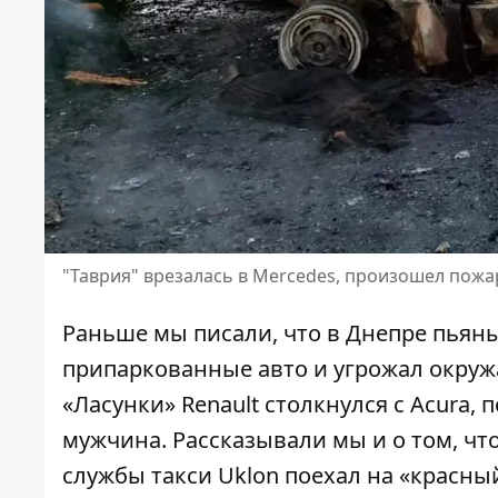
"Таврия" врезалась в Mercedes, произошел пожа
Раньше мы писали, что в Днепре
пьяны
припаркованные авто
и угрожал окруж
«Ласунки»
Renault столкнулся с Acura,
мужчина. Рассказывали мы и о том, чт
службы такси Uklon поехал на «красны