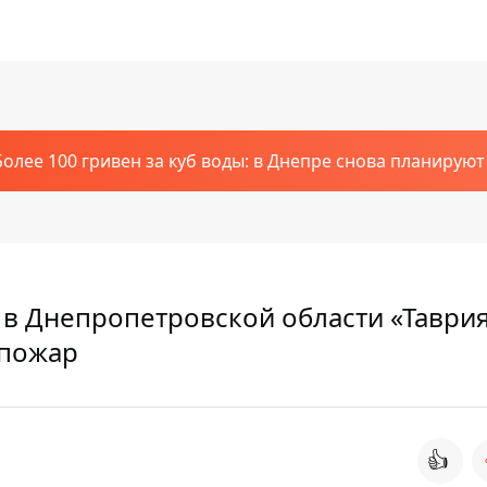
Более 100 гривен за куб воды: в Днепре снова планирую
е в Днепропетровской области «Таври
 пожар
👍