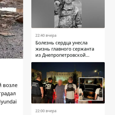
22:40 вчера
Болезнь сердца унесла
жизнь главного сержанта
из Днепропетровской
области Юрия Свистуна
й возле
страдал
yundai
22:00 вчера