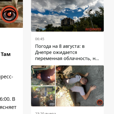
06:45
Погода на 8 августа: в
Днепре ожидается
 Там
переменная облачность, но
может пойти дождь
пресс-
:00. В
ясняет
23:20 вчера