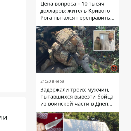
Цена вопроса – 10 тысяч
долларов: житель Кривого
Рога пытался переправить
мужчину в Словакию
21:20 вчера
Задержали троих мужчин,
пытавшихся вывезти бойца
из воинской части в Днепр
за 7 тысяч долларов: среди
ли
них был врач