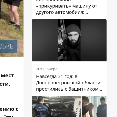
«прикуривать» машину от
другого автомобиля:
инструкция для водителей
20:00 вчера
 мест
Навсегда 31 год: в
Днепропетровской области
сти.
простились с Защитником
Александром Репиным
й
нению с