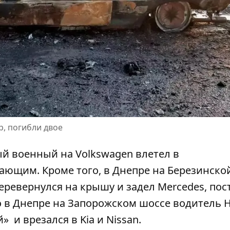
р, погибли двое
й военный на Volkswagen влетел в
ающим. Кроме того, в Днепре на Березинско
 перевернулся на крышу и задел Mercedes
, по
о в Днепре на Запорожском шоссе
водитель H
й»
и врезался в Kia и Nissan.