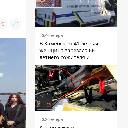
20:40 вчера
В Каменском 41-летняя
женщина зарезала 66-
летнего сожителя и
пыталась обмануть
полицейских
20:20 вчера
Как правильно