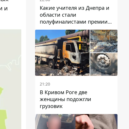
Какие учителя из Днепра и
и и
области стали
полуфиналистами премии
Global Teacher Prize Ukraine
2026
21:20
В Кривом Роге две
женщины подожгли
грузовик