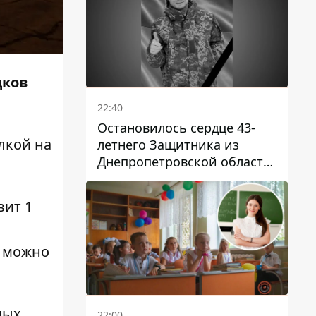
дков
22:40
Остановилось сердце 43-
лкой на
летнего Защитника из
Днепропетровской области
Евгения Зинченко
вит 1
а можно
ных
22:00