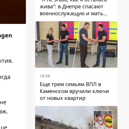
жива": в Днепре спасают
военнослужащую и мать
четверых детей, которую
ранил КАБ
agen
ытия.
огда
18:58
Еще трем семьям ВПЛ в
Каменском вручили ключи
от новых квартир
 не
аж.
чше