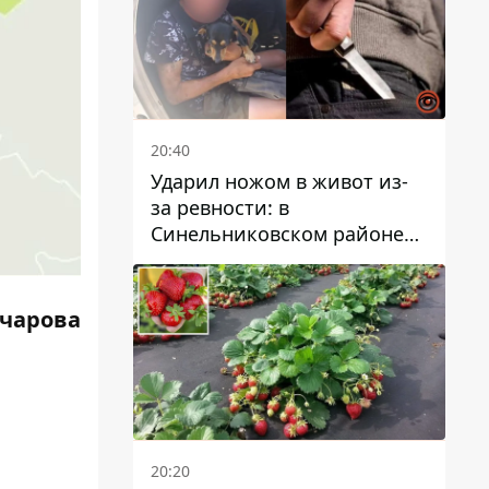
20:40
Ударил ножом в живот из-
за ревности: в
Синельниковском районе
задержали 49-летнего
мужчину за убийство
вчарова
20:20