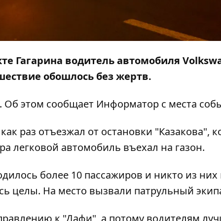
екте Гагарина водитель автомобиля Volksw
ествие обошлось без жертв.
. Об этом сообщает
Информатор
с места соб
как раз отъезжал от остановки "Казакова", к
ара легковой автомобиль въехал на газон.
одилось более 10 пассажиров и никто из них
сь целы. На место вызвали патрульный экип
правлению к "Дафи", а потому водителям лу