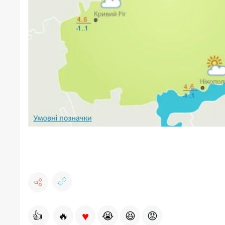
♥
👍
🔥
😭
😆
😡