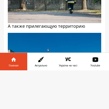
А также прилегающую территорию
Главная
Актуально
Україна на часі
Youtube
Информатор в
Скачать
телефоне
👉
Взрывоопасных веществ или взрывчатки
не обнаружили