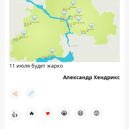
11 июля будет жарко
Александр Хендрикс
♥
🔥
😭
😆
😡
👍