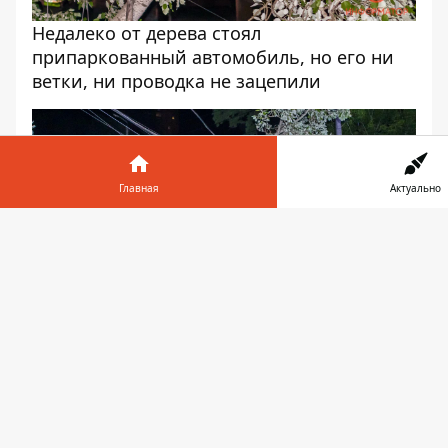
Недалеко от дерева стоял
припаркованный автомобиль, но его ни
ветки, ни проводка не зацепили
Главная
Актуально
И
т
О пострадавших не сообщается
Сотрудники ГСЧС убирают ветки с дороги