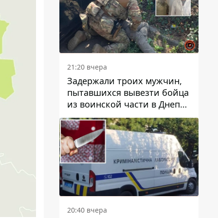
21:20 вчера
Задержали троих мужчин,
пытавшихся вывезти бойца
из воинской части в Днепр
за 7 тысяч долларов: среди
них был врач
20:40 вчера