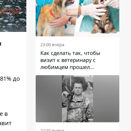
м
23:00 вчера
Как сделать так, чтобы
визит к ветеринару с
любимцем прошел
спокойно: простые советы
 81% до
е в
авит
22:40 вчера