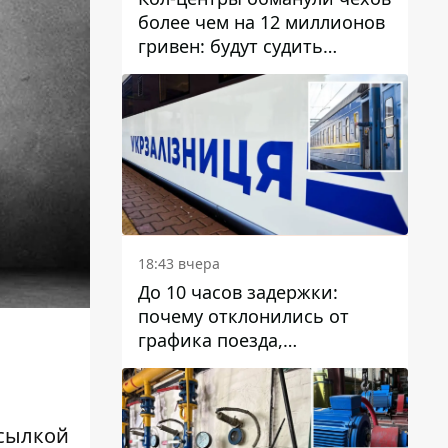
более чем на 12 миллионов
гривен: будут судить
днепрянина,
организовавшего
транснациональную
преступную организацию
18:43 вчера
До 10 часов задержки:
почему отклонились от
графика поезда,
курсирующие через Днепр
и область
сылкой