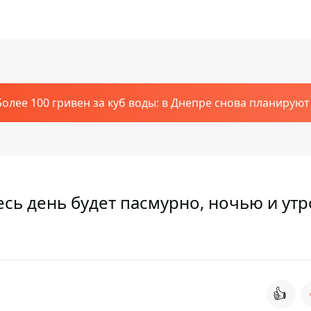
Более 100 гривен за куб воды: в Днепре снова планирую
есь день будет пасмурно, ночью и ут
👍