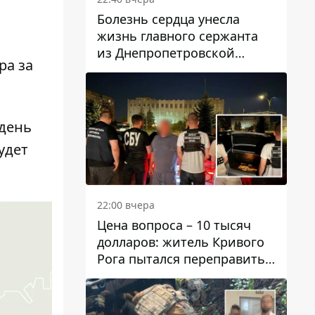
Болезнь сердца унесла
жизнь главного сержанта
из Днепропетровской
ра за
области Юрия Свистуна
 день
удет
22:00 вчера
Цена вопроса – 10 тысяч
долларов: житель Кривого
Рога пытался переправить
мужчину в Словакию