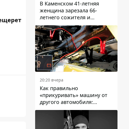
В Каменском 41-летняя
женщина зарезала 66-
летнего сожителя и
ещерет
пыталась обмануть
полицейских
20:20 вчера
Как правильно
«прикуривать» машину от
другого автомобиля:
инструкция для водителей