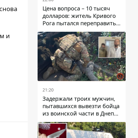
Цена вопроса – 10 тысяч
 снова
долларов: житель Кривого
Рога пытался переправить
мужчину в Словакию
ым и
21:20
Задержали троих мужчин,
пытавшихся вывезти бойца
из воинской части в Днепр
за 7 тысяч долларов: среди
них был врач