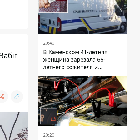
20:40
В Каменском 41-летняя
Забіг
женщина зарезала 66-
летнего сожителя и
пыталась обмануть
полицейских
20:20