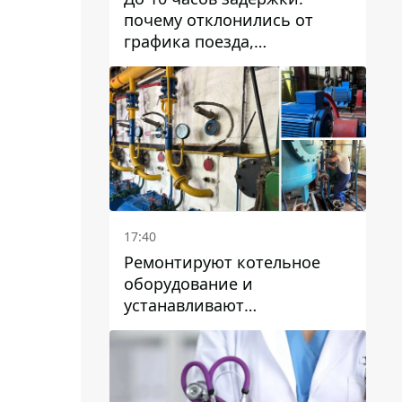
почему отклонились от
графика поезда,
курсирующие через Днепр
и область
17:40
Ремонтируют котельное
оборудование и
устанавливают
генераторные установки:
как в Днепре готовятся к
отопительному сезону