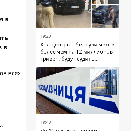
я в
19:20
ить
Кол-центры обманули чехов
в в
более чем на 12 миллионов
гривен: будут судить
днепрянина,
организовавшего
ов всех
транснациональную
преступную организацию
18:43
ь,
До 10 часов задержки: