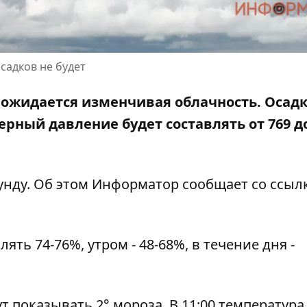
садков не будет
е ожидается изменчивая облачность. Осад
ерный
давление будет составлять от 769 д
екунду. Об этом Информатор сообщает со ссыл
ть 74-76%, утром - 48-68%, в течение дня -
т показывать 2° мороза. В 11:00 температура