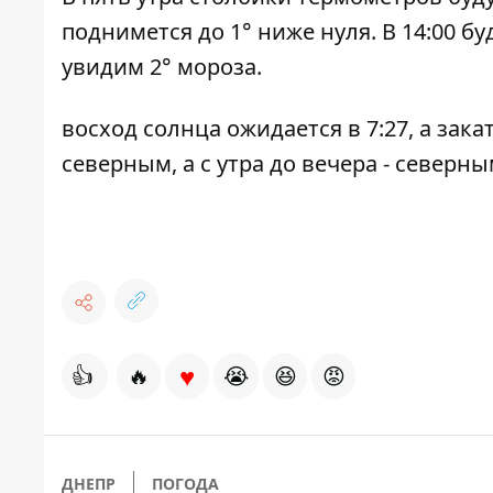
поднимется до 1° ниже нуля. В 14:00 бу
увидим 2° мороза.
восход солнца ожидается в 7:27, а зака
северным, а с утра до вечера - северны
♥
👍
🔥
😭
😆
😡
ДНЕПР
ПОГОДА