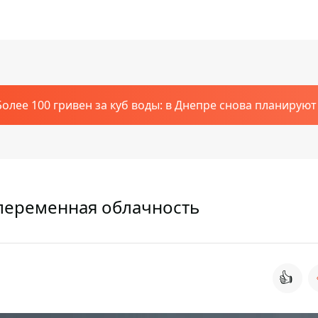
Более 100 гривен за куб воды: в Днепре снова планирую
 переменная облачность
👍