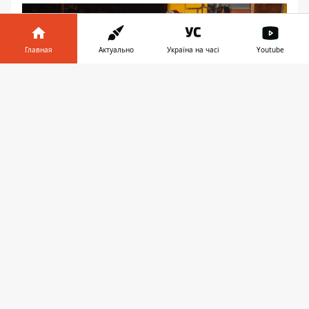
Главная
Актуально
Україна на часі
Youtube
Информатор в
Скачать
телефоне
👉
Водитель Mazda столкнулся с машиной
аварийной службы
В результате ДТП сильно повреждена
передняя часть автомобиля Mazda