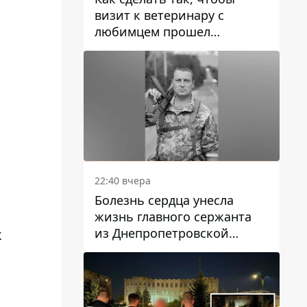
визит к ветеринару с
любимцем прошел
спокойно: простые советы
22:40 вчера
Болезнь сердца унесла
жизнь главного сержанта
из Днепропетровской
к
области Юрия Свистуна