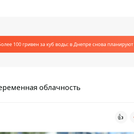
Более 100 гривен за куб воды: в Днепре снова планирую
переменная облачность
👍