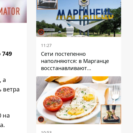
11:27
 749
Сети постепенно
наполняются: в Марганце
восстанавливают
водоснабжение
 а
ь ветра
0 на
а.
10:53