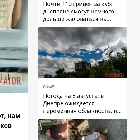
Почти 110 гривен за куб:
днепряне смогут немного
дольше жаловаться на
запланированные тарифы
на воду на 2027 год
06:45
Погода на 8 августа: в
Днепре ожидается
переменная облачность, но
т, нам
может пойти дождь
иков