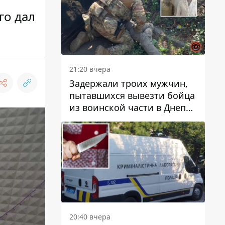
го дал
21:20 вчера
Задержали троих мужчин,
пытавшихся вывезти бойца
из воинской части в Днепр
за 7 тысяч долларов: среди
них был врач
20:40 вчера