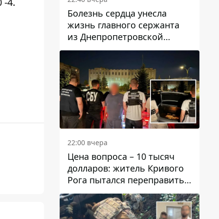
 -4.
Болезнь сердца унесла
жизнь главного сержанта
из Днепропетровской
области Юрия Свистуна
22:00 вчера
Цена вопроса – 10 тысяч
долларов: житель Кривого
Рога пытался переправить
мужчину в Словакию