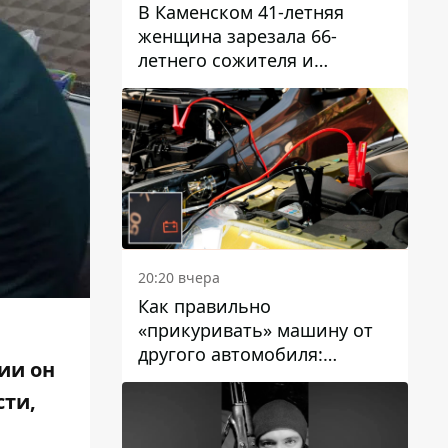
В Каменском 41-летняя
женщина зарезала 66-
летнего сожителя и
пыталась обмануть
полицейских
20:20 вчера
Как правильно
«прикуривать» машину от
другого автомобиля:
ии он
инструкция для водителей
сти,