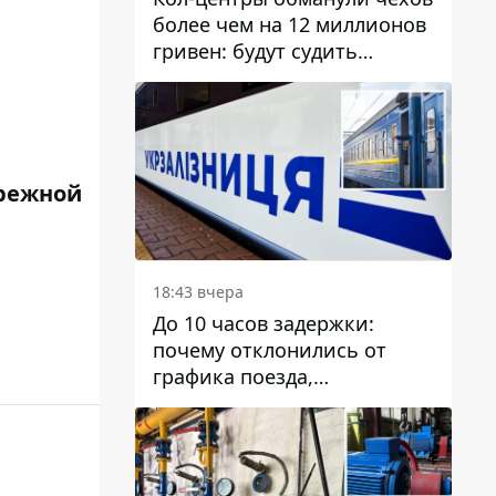
более чем на 12 миллионов
гривен: будут судить
днепрянина,
организовавшего
транснациональную
преступную организацию
режной
18:43 вчера
До 10 часов задержки:
почему отклонились от
графика поезда,
курсирующие через Днепр
и область