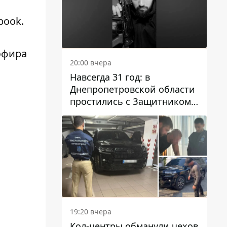
book
.
эфира
20:00 вчера
Навсегда 31 год: в
Днепропетровской области
простились с Защитником
Александром Репиным
19:20 вчера
Кол-центры обманули чехов