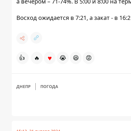
а вечером – 71-74%. В 5:00 и 8:00 на терм
Восход ожидается в 7:21, а закат - в 16:2
♥
👍
🔥
😭
😆
😡
ДНЕПР
ПОГОДА