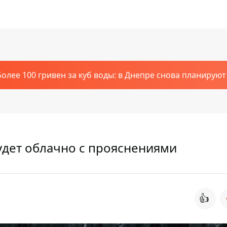
Более 100 гривен за куб воды: в Днепре снова планирую
будет облачно с прояснениями
👍