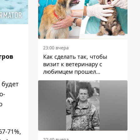
23:00 вчера
тров
Как сделать так, чтобы
визит к ветеринару с
любимцем прошел
спокойно: простые советы
 будет
о-
о
67-71%,
22:40 вчера