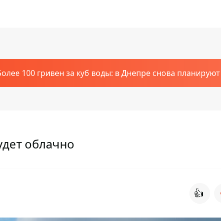
Более 100 гривен за куб воды: в Днепре снова планирую
удет облачно
👍