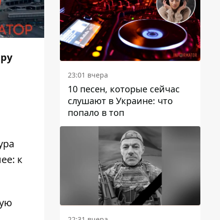
еру
23:01 вчера
10 песен, которые сейчас
слушают в Украине: что
попало в топ
ура
ее: к
кую
22:31 вчера