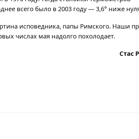
днее всего было в 2003 году — 3,6° ниже нуля
артина исповедника, папы Римского. Наши п
ервых числах мая надолго похолодает.
Стас 