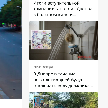
Итоги вступительной
кампании, актер из Днепра
в большом кино и
полезные советы от
Информатора: топ хороших
новостей недели
20:41 вчера
В Днепре в течение
нескольких дней будут
отключать воду должникам
в Самарском районе: адреса