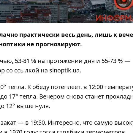
облачно практически весь день, лишь к веч
ноптики не прогнозируют.
чью, 53-81 % на протяжении дня и 55-73 % —
ор
со ссылкой на
sinoptik.ua
.
° тепла. К обеду потеплеет, в 12:00 температ
 до 17° тепла. Вечером снова станет прохладн
до 12° выше нуля.
 закат — в 19:50. Интересно, что самую высо
 в 1970 году: тогда столбики термометров