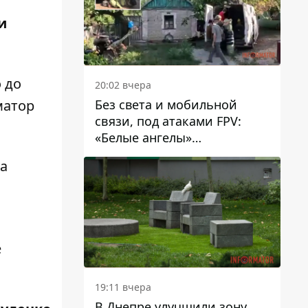
и
 до
20:02 вчера
Без света и мобильной
атор
связи, под атаками FPV:
«Белые ангелы»
эвакуировали людей из
на
Межевой громады
и
е
19:11 вчера
В Днепре улучшили зону