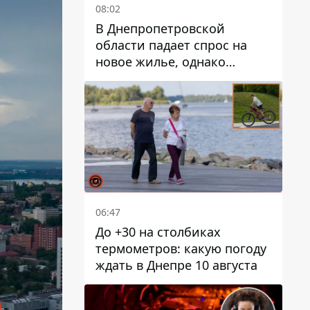
08:02
В Днепропетровской
области падает спрос на
новое жилье, однако
регион в лидерах
предложений по "єОселя"
06:47
До +30 на столбиках
термометров: какую погоду
ждать в Днепре 10 августа