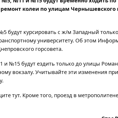
и №5, №11 и №15 будут временно ходить по
ремонт колеи по улицам Чернышевского 
а №5 будут курсировать с ж/м Западный только
Транспортному университету. Об этом
Информ
Днепровского горсовета.
№11 и №15 будут ездить только до улицы Рома
ному вокзалу. Учитывайте эти изменения пр
у.
ищите
тут
. Кроме того,
проезд в метрополитен