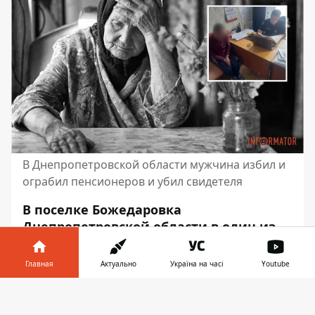
В Днепропетровской области мужчина избил и
ограбил пенсионеров и убил свидетеля
В поселке Божедаровка
Днепропетровской области в один из
домов ворвался молодой человек. Он
избил 86-летнего мужчину и 82-
Главная
Актуально
Україна на часі
Youtube
летнюю женщину и отобрал у стариков
Информатор в
деньги. Свидетелем преступления стал
Скачать
телефоне
👉
сосед.