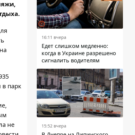
ляжи,
тдыха.
для
16:11 вчера
ть
Едет слишком медленно:
 на
когда в Украине разрешено
сигналить водителям
935
 в парк
ие,
ным
ла не
15:52 вчера
овести
В Днепре на Липинского