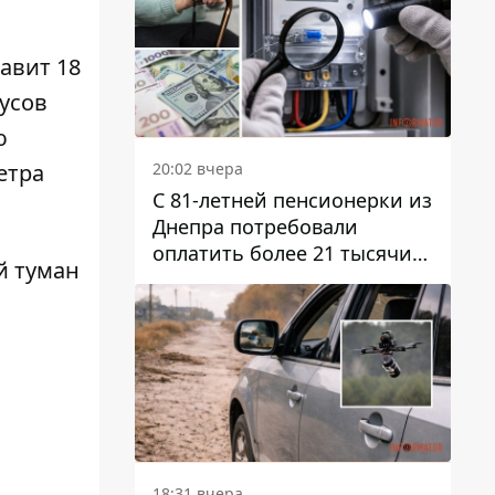
авит 18
дусов
ю
20:02 вчера
етра
С 81-летней пенсионерки из
Днепра потребовали
оплатить более 21 тысячи
й туман
гривен за "вмешательство в
работу счетчика"
18:31 вчера