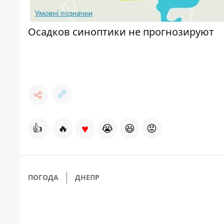
Осадков синоптики не прогнозируют
♥
👍
🔥
😭
😆
😡
ПОГОДА
ДНЕПР