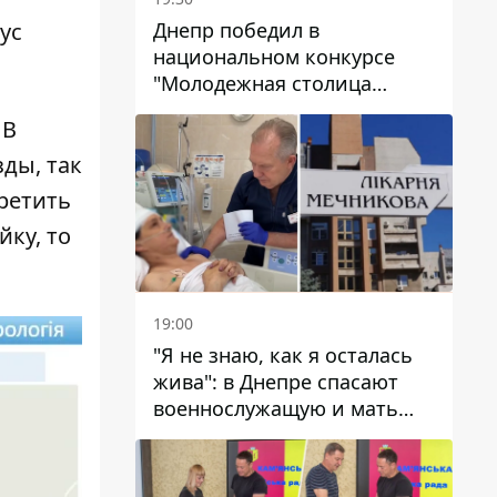
Днепр победил в
ус
национальном конкурсе
"Молодежная столица
Украины – 2026"
 В
ды, так
третить
йку, то
19:00
"Я не знаю, как я осталась
жива": в Днепре спасают
военнослужащую и мать
четверых детей, которую
ранил КАБ