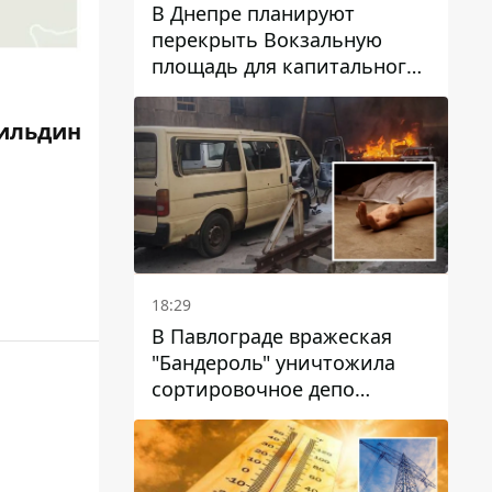
В Днепре планируют
перекрыть Вокзальную
площадь для капитального
ремонта дома, в который
попала вражеская ракета:
ильдин
какие сроки
18:29
В Павлограде вражеская
"Бандероль" уничтожила
сортировочное депо
"Укрпошти" и убила двух
работниц