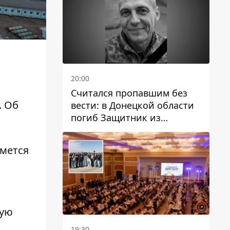
20:00
Считался пропавшим без
. Об
вести: в Донецкой области
погиб Защитник из
Каменского Антон
Красовский
имется
кую
19:30