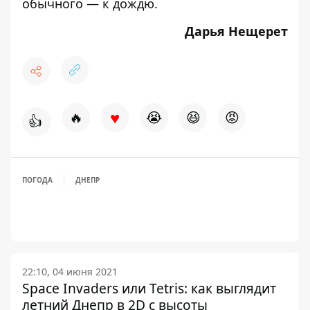
обычного — к дождю.
Дарья Нещерет
♥
🔥
😭
😆
😡
👍
ПОГОДА
ДНЕПР
22:10, 04 июня 2021
Space Invaders или Tetris: как выглядит
летний Днепр в 2D с высоты