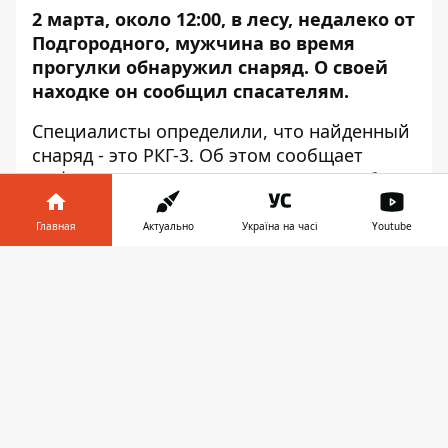
2 марта, около 12:00, в лесу, недалеко от
Подгородного, мужчина во время
прогулки обнаружил снаряд. О своей
находке он сообщил спасателям.
Специалисты определили, что найденный
снаряд - это РКГ-3. Об этом сообщает
Информатор
, ссылаясь на пресс-службу
ГСЧС.
Главная
Актуально
Україна на часі
Youtube
РКГ-3 - ручная кумулятивная граната,
предназначенная для поражения танков,
Информатор в
Скачать
самоходных установок и других
телефоне
👉
бронированных машин, а также для
разрушения оборонительных
сооружений. Спасатели уничтожили
боеприпас на месте путем
контролируемого взрыва. Место
происшествия обследовали,