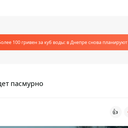
Более 100 гривен за куб воды: в Днепре снова планирую
удет пасмурно
👍