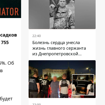
осадков
22:40
 755
Болезнь сердца унесла
жизнь главного сержанта
из Днепропетровской
области Юрия Свистуна
6%. Об
 в
 будет
22:00