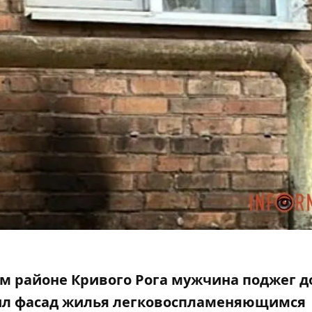
ом районе Кривого Рога мужчина поджег 
лил фасад жилья легковоспламеняющимся