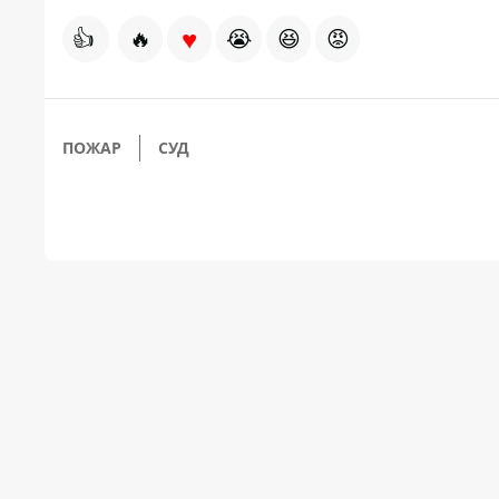
♥
👍
🔥
😭
😆
😡
ПОЖАР
СУД