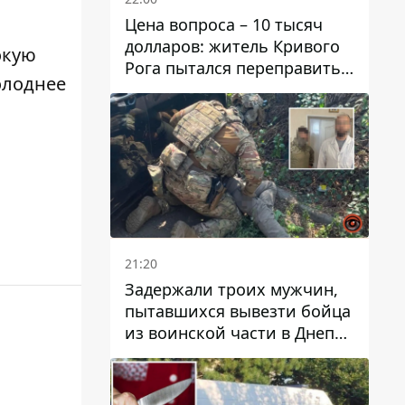
Цена вопроса – 10 тысяч
долларов: житель Кривого
окую
Рога пытался переправить
Холоднее
мужчину в Словакию
21:20
Задержали троих мужчин,
пытавшихся вывезти бойца
из воинской части в Днепр
за 7 тысяч долларов: среди
них был врач