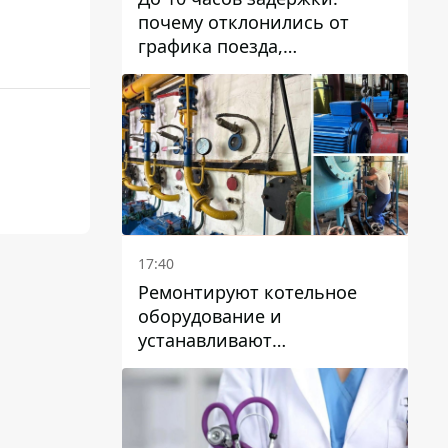
почему отклонились от
графика поезда,
курсирующие через Днепр
и область
17:40
Ремонтируют котельное
оборудование и
устанавливают
генераторные установки:
как в Днепре готовятся к
отопительному сезону