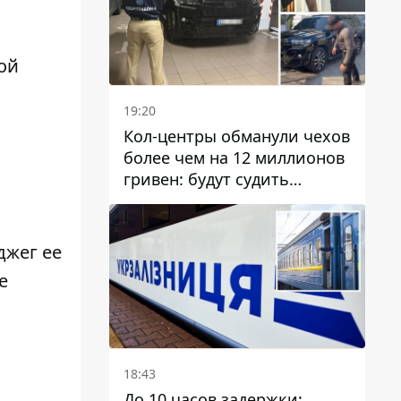
ой
19:20
Кол-центры обманули чехов
более чем на 12 миллионов
гривен: будут судить
днепрянина,
организовавшего
транснациональную
джег ее
преступную организацию
е
18:43
До 10 часов задержки: