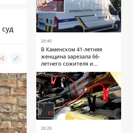
 суд
20:40
В Каменском 41-летняя
женщина зарезала 66-
летнего сожителя и
пыталась обмануть
полицейских
20:20