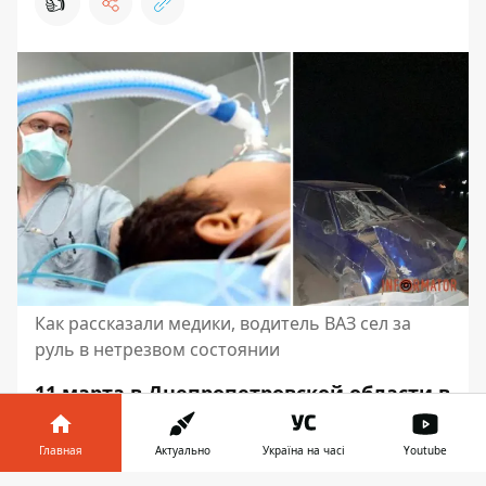
👍
Как рассказали медики, водитель ВАЗ сел за
руль в нетрезвом состоянии
11 марта в Днепропетровской области в
селе Божедаровка
произошло
смертельное ДТП
. Пьяный водитель на
Главная
Актуально
Україна на часі
Youtube
ВАЗ сбил троих детей и врезался в