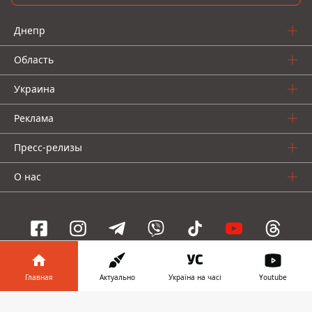
Днепр
Область
Украина
Реклама
Пресс-релизы
О нас
Информатор проекты
Главная
Актуально
Україна на часі
Youtube
Информатор
Информатор
Информатор
Информатор в