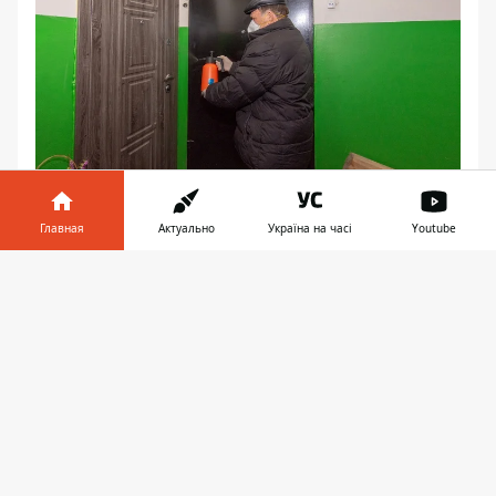
Главная
Актуально
Україна на часі
Youtube
Партнерский материал
Информатор в
Скачать
телефоне
👉
♥
🔥
😭
😆
😡
👍