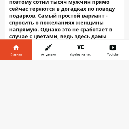
поэтому сотни тысяч мужчин прямо
сейчас теряются в догадках по поводу
подарков. Самый простой вариант -
спросить о пожеланиях женщины
напрямую. Однако это не сработает в
случае с цветами, ведь здесь дамы
почти всегда ожидают сюрприз.
Выбрать не тот букет - конечно, не
Главная
Актуально
Україна на часі
Youtube
смертельно, но разочаровывать своих
близких не хочется никому.
Информатор в
Скачать
телефоне
👉
Накануне ожидаемого праздника
инициативная группа провела
мониторинг цветочного рынка в Днепре.
Цель его проведения заключалась в
оценке текущей ситуации и получении
четкой картины того, где жителям города
Днепр лучше покупать цветы к 8 Марта в
2019 году. Объектами мониторинга стали