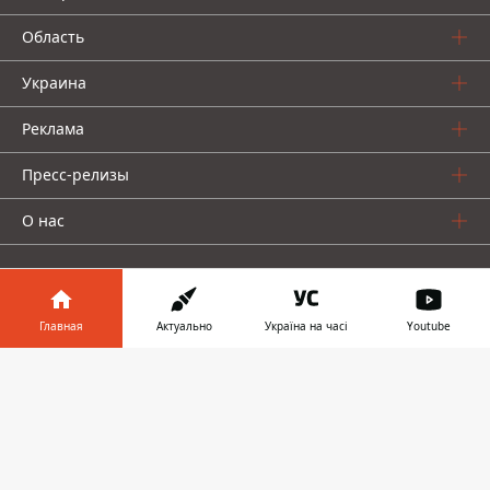
Область
Украина
Реклама
Пресс-релизы
О нас
Главная
Актуально
Україна на часі
Youtube
Информатор в
Информатор проекты
Скачать
телефоне
👉
Информатор
Информатор
Информатор
Украина
Киев
Авто