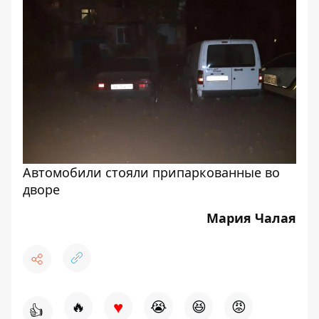
Автомобили стояли припаркованные во
дворе
Мария Чалая
♥
🔥
😭
😆
😡
👍