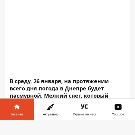
В среду, 26 января, на протяжении
всего дня погода в Днепре будет
пасмурной. Мелкий снег, который
начнется утром, после полудня может
усилиться, но через некоторое время
Главная
Актуально
Україна на часі
Youtube
прекратится.
Информатор в
Влажность воздуха составит 84% ночью,
Скачать
телефоне
👉