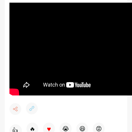
♥
🔥
😭
😆
😡
👍