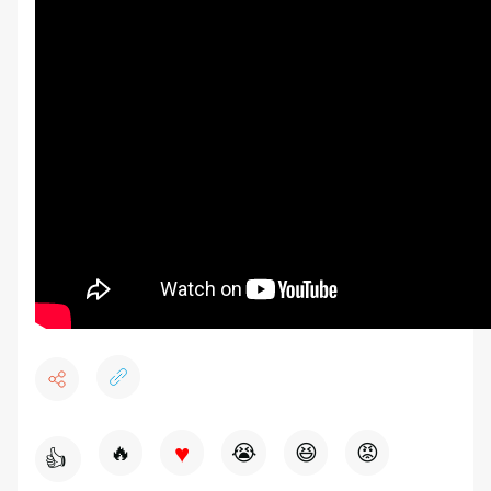
♥
🔥
😭
😆
😡
👍