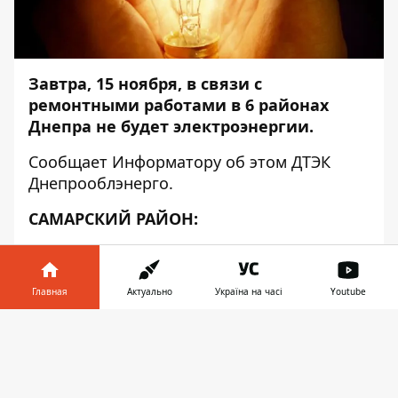
Завтра, 15 ноября, в связи с
ремонтными работами в 6 районах
Днепра не будет электроэнергии.
Сообщает
Информатору
об этом ДТЭК
Днепрооблэнерго.
САМАРСКИЙ РАЙОН:
ул. Аграрная 5-33, 51, 8-34, 52;
ул. Элеваторная 45-71, 60-86;
Главная
Актуально
Україна на часі
Youtube
ул. Аграрная 2-6;
Информатор в
Скачать
телефоне
👉
ул. Элеваторная 17-43, 30-56;
Д/Сад № 125;