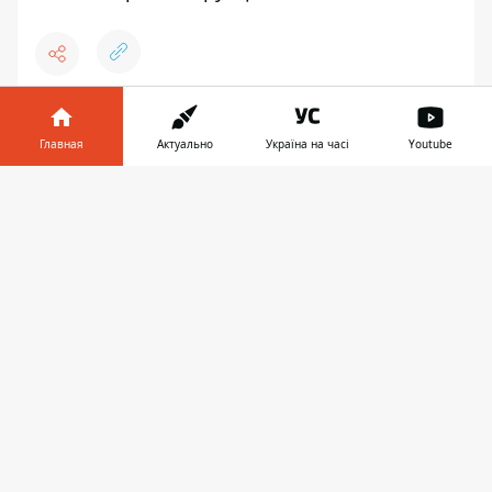
♥
🔥
😭
😆
😡
👍
Главная
Актуально
Україна на часі
Youtube
Информатор в
Скачать
телефоне
👉
КРИВОЙ РОГ
БОЛЬНИЦА
СТРОИТЕЛЬСТВО
ДЕНЬГИ
НИКОЛАЙ ЛУКАШУК