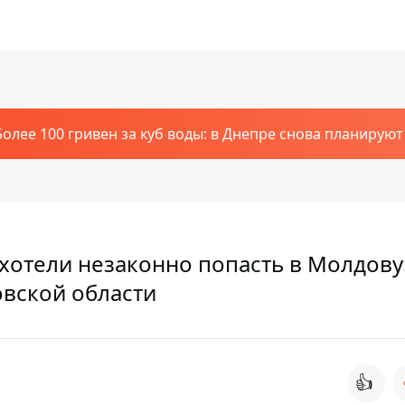
Более 100 гривен за куб воды: в Днепре снова планирую
хотели незаконно попасть в Молдову
овской области
👍