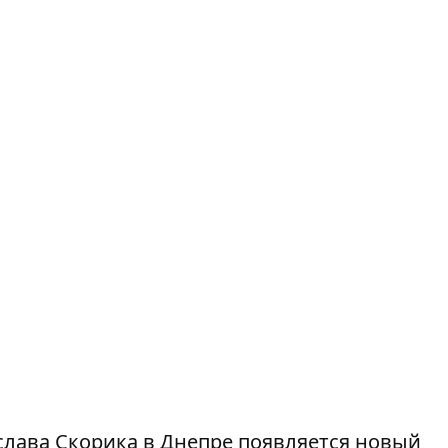
слава Скорика в Днепре
появляется новый