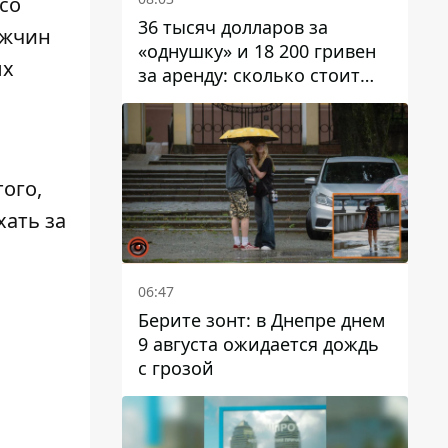
со
36 тысяч долларов за
ужчин
«однушку» и 18 200 гривен
ых
за аренду: сколько стоит
жилье в Днепропетровской
области
того,
хать за
06:47
Берите зонт: в Днепре днем ​​
9 августа ожидается дождь
с грозой