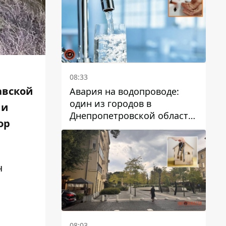
дальнейшем
08:33
авской
Авария на водопроводе:
один из городов в
 и
Днепропетровской области
ор
остался без воды
ч
08:03