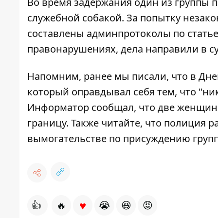
Во время задержания один из группы п
служебной собакой. За попытку незак
составлены админпротоколы по статье
правонарушениях, дела направили в су
Напомним, ранее мы писали, что
в Дне
который оправдывал себя тем, что "н
Информатор сообщал, что
две женщины
границу
. Также читайте, что
полиция ра
вымогательстве по присуждению груп
♥
👍
🔥
😭
😆
😡