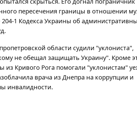
опытался скрыться. Его догнал пограничник 
онного пересечения границы в отношении м
 204-1 Кодекса Украины об административн
д.
пропетровской области судили "уклониста",
икому не обещал защищать Украину"
. Кроме э
 из Кривого Рога помогали "уклонистам" уе
зоблачила врача из Днепра на коррупции и
пы инвалидности
.