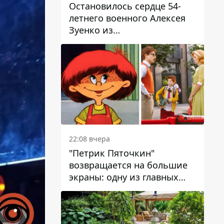
Остановилось сердце 54-
летнего военного Алексея
Зуенко из
Днепропетровской области
22:08 вчера
"Петрик Пяточкин"
возвращается на большие
экраны: одну из главных
ролей сыграет 9-летний
днепрянин Александр
Войтеховский