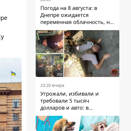
Погода на 8 августа: в
Днепре ожидается
пре
переменная облачность, но
может пойти дождь
ку
23:20 вчера
Угрожали, избивали и
требовали 5 тысяч
долларов и авто: в
Павлограде задержали двух
мужчин