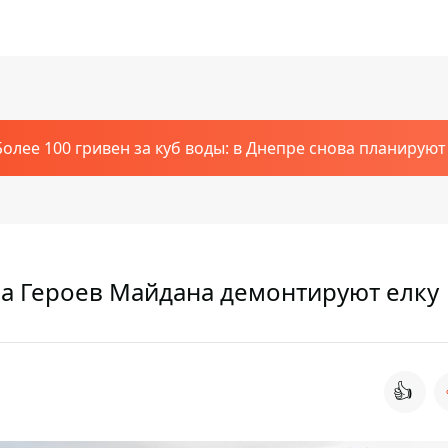
Более 100 гривен за куб воды: в Днепре снова планирую
на Героев Майдана демонтируют елку
👍