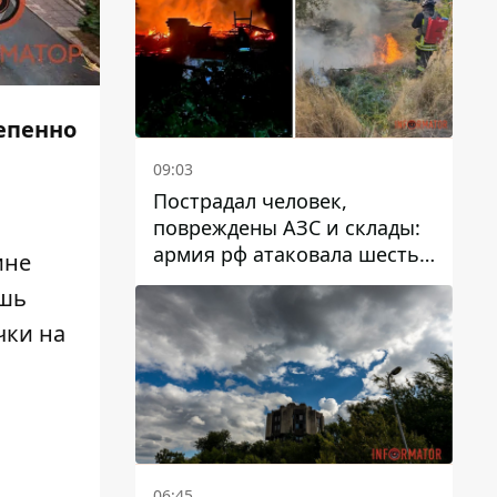
тепенно
09:03
Пострадал человек,
повреждены АЗС и склады:
армия рф атаковала шесть
ине
районов Днепропетровской
ишь
области
чки на
06:45