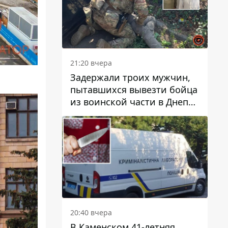
21:20 вчера
Задержали троих мужчин,
пытавшихся вывезти бойца
из воинской части в Днепр
за 7 тысяч долларов: среди
них был врач
20:40 вчера
В Каменском 41-летняя