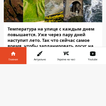
Температура на улице с каждым днем
повышается. Уже через пару дней
наступит лето. Так что сейчас самое
время, чтобы запланировать досуг на
ближайшие выходные.
Главная
Актуально
Україна на часі
Youtube
Информатор
собрал топ локаций, куда
можно поехать в пределах
Информатор в
Скачать
Днепропетровской области. В списке есть
телефоне
👉
как живописные места с красивой
природой, так и исторически ценные. К
некоторым локациям можно отправиться
в полном обмундировании - с палаткой и
спальником.