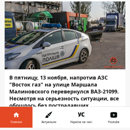
В пятницу, 13 ноября, напротив АЗС
"Восток газ" на улице Маршала
Малиновского перевернулся ВАЗ-21099.
Несмотря на серьезность ситуации, все
обошлось без пострадавших.
Авария произошла примерно в 8:50. Как
Главная
Актуально
Україна на часі
Youtube
рассказал патрульным водитель ВАЗа, он