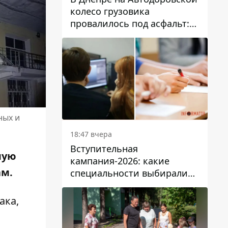
колесо грузовика
провалилось под асфальт:
движение заблокировано
ных и
18:47 вчера
Вступительная
лую
кампания-2026: какие
ам.
специальности выбирали
абитуриенты в Украине
ака,