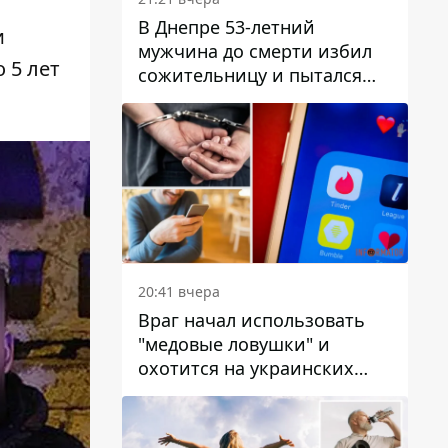
В Днепре 53-летний
и
мужчина до смерти избил
 5 лет
сожительницу и пытался
скрыть преступление:
детали
20:41 вчера
Враг начал использовать
"медовые ловушки" и
охотится на украинских
военнослужащих