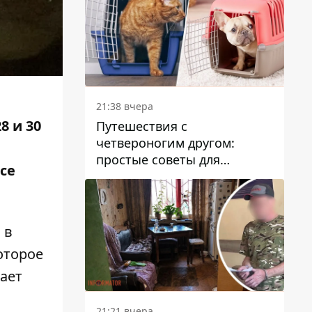
21:38 вчера
8 и 30
Путешествия с
четвероногим другом:
простые советы для
се
поездок с животными
 в
оторое
ает
21:21 вчера