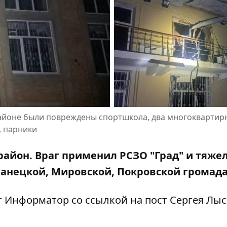
районе были повреждены спортшкола, два многоквартир
, парники
район. Враг применил РСЗО "Град" и тяже
анецкой, Мировской, Покровской громад
т Информатор со ссылкой на
пост Сергея Лыс