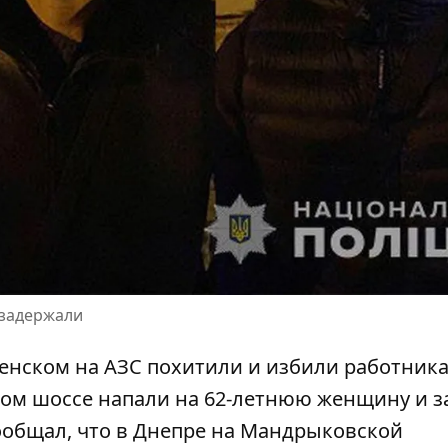
т задержали
енском на АЗС похитили и избили работник
ком шоссе напали на 62-летнюю женщину и з
ообщал, что
в
Днепре на Мандрыковской