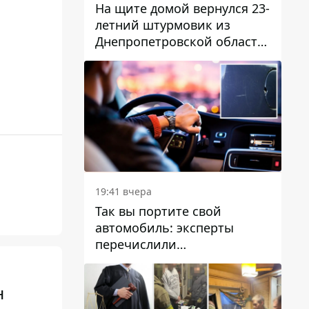
На щите домой вернулся 23-
летний штурмовик из
Днепропетровской области
Богдан Бескровный
19:41 вчера
Так вы портите свой
автомобиль: эксперты
перечислили
распространенные
привычки водителей,
н
которые на самом деле