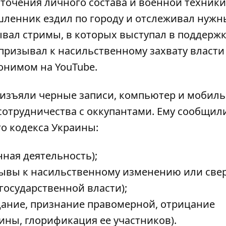
точения личного состава и военной техники
ленник ездил по городу и отслеживал нужн
вал стримы, в которых выступал в поддержк
призывал к насильственному захвату власти
онимом на YouTube.
 изъяли черные записи, компьютер и мобил
сотрудничества с оккупантами. Ему сообщил
о кодекса Украины:
нная деятельность);
изывы к насильственному изменению или св
государственной власти);
авдание, признание правомерной, отрицание
ины, глорификация ее участников).