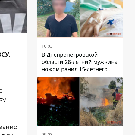
10:03
ВСУ.
В Днепропетровской
области 28-летний мужчина
ножом ранил 15-летнего
парня
ю
БУ
.
мание
09:03