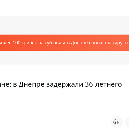
Более 100 гривен за куб воды: в Днепре снова планирую
ине: в Днепре задержали 36-летнего
👍