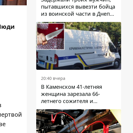
пытавшихся вывезти бойца
из воинской части в Днепр
за 7 тысяч долларов: среди
 Люди
них был врач
20:40 вчера
В Каменском 41-летняя
женщина зарезала 66-
летнего сожителя и
в
пыталась обмануть
мертвой
полицейских
ве