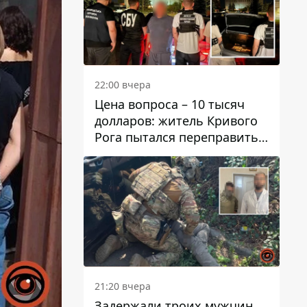
22:00 вчера
Цена вопроса – 10 тысяч
долларов: житель Кривого
Рога пытался переправить
мужчину в Словакию
21:20 вчера
Задержали троих мужчин,