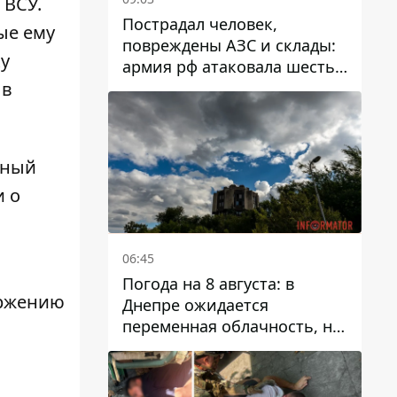
 ВСУ.
Пострадал человек,
ые ему
повреждены АЗС и склады:
у
армия рф атаковала шесть
районов Днепропетровской
 в
области
ьный
и о
06:45
Погода на 8 августа: в
ержению
Днепре ожидается
переменная облачность, но
может пойти дождь