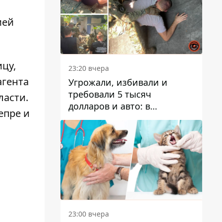
ией
цу,
23:20 вчера
агента
Угрожали, избивали и
требовали 5 тысяч
ласти
.
долларов и авто: в
епре и
Павлограде задержали двух
мужчин
23:00 вчера