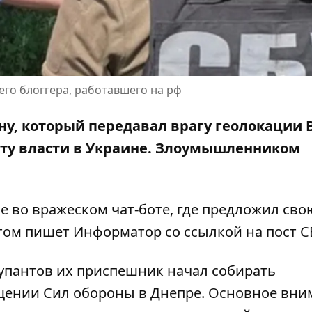
го блоггера, работавшего на рф
у, который передавал врагу геолокации 
ату власти в Украине. Злоумышленником
е во вражеском чат-боте, где предложил сво
этом пишет Информатор со ссылкой на
пост С
купантов их приспешник начал собирать
щении Сил обороны в Днепре. Основное вни