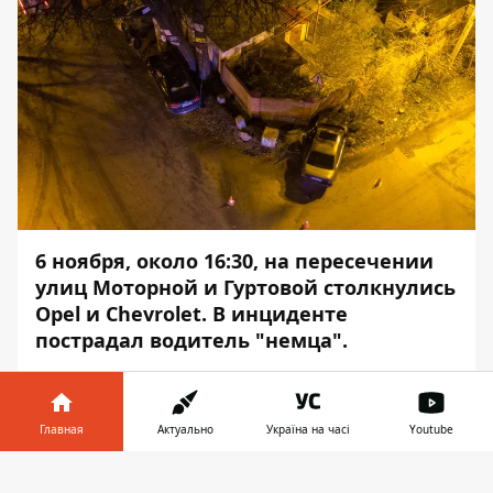
6 ноября, около 16:30, на пересечении
улиц Моторной и Гуртовой столкнулись
Opel и Chevrolet. В инциденте
пострадал водитель "немца".
Движение на участке не затруднено. Об
этом сообщает
Информатор
с места
Главная
Актуально
Україна на часі
Youtube
события.
Информатор в
Opel двигался по Моторной улице и
Скачать