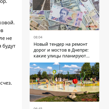
ор
.
ковой.
ов
08:04
ле не
Новый тендер на ремонт
 будут
дорог и мостов в Днепре:
какие улицы планируют
обновить и сколько
десятков миллионов гривен
на это хотят потратить
счез.
06:45