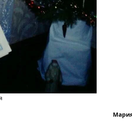
я
Мария