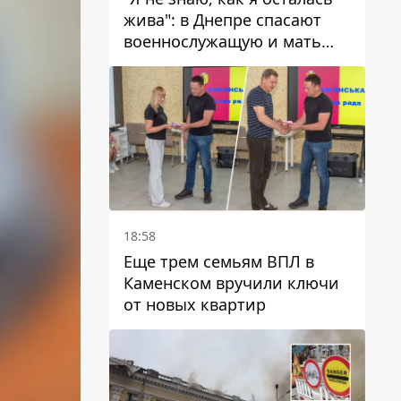
жива": в Днепре спасают
военнослужащую и мать
четверых детей, которую
ранил КАБ
18:58
Еще трем семьям ВПЛ в
Каменском вручили ключи
от новых квартир