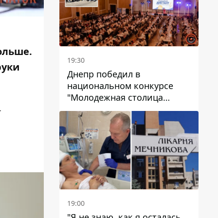
ольше.
19:30
руки
Днепр победил в
национальном конкурсе
"Молодежная столица
Украины – 2026"
-
19:00
"Я не знаю, как я осталась