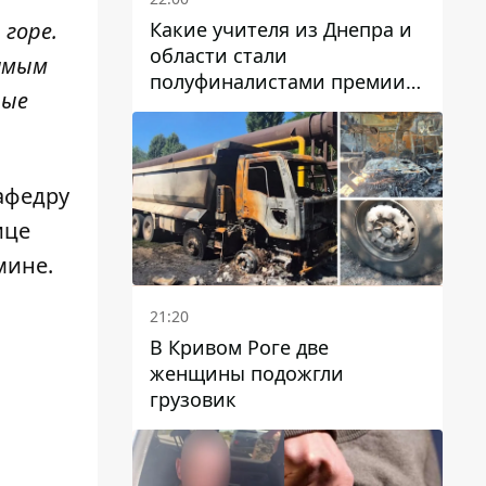
Какие учителя из Днепра и
 горе.
области стали
самым
полуфиналистами премии
рые
Global Teacher Prize Ukraine
2026
кафедру
ице
мине.
21:20
В Кривом Роге две
женщины подожгли
грузовик