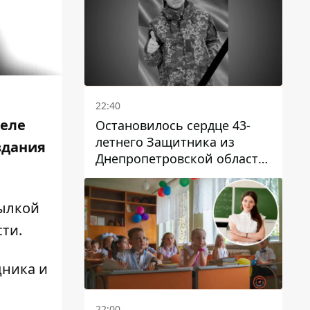
22:40
реле
Остановилось сердце 43-
летнего Защитника из
здания
Днепропетровской области
Евгения Зинченко
сылкой
сти
.
дника и
22:00