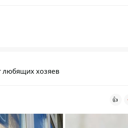
т любящих хозяев
👍