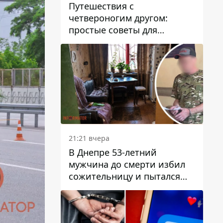
Путешествия с
четвероногим другом:
простые советы для
поездок с животными
21:21 вчера
В Днепре 53-летний
мужчина до смерти избил
сожительницу и пытался
скрыть преступление:
детали