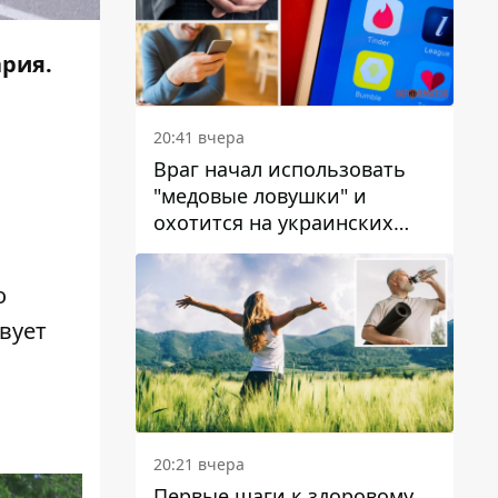
ария.
20:41 вчера
Враг начал использовать
"медовые ловушки" и
охотится на украинских
военнослужащих
о
вует
20:21 вчера
Первые шаги к здоровому