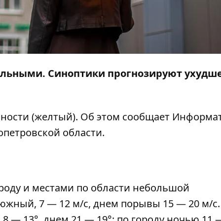
ельными. Синоптики прогнозируют ухудш
сности (желтый). Об этом сообщает
Информа
опетровской области.
роду и местами по области небольшой
жный, 7 — 12 м/с, днем ​​порывы 15 — 20 м/с.
8 — 13°, днем 21 — 19°; по городу ночью 11 —