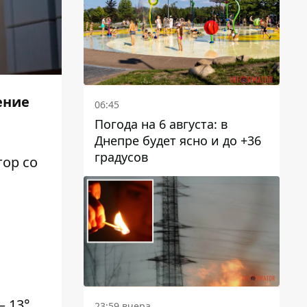
ение
06:45
Погода на 6 августа: в
Днепре будет ясно и до +36
градусов
тор
со
 13°,
23:59 вчера