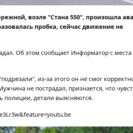
бережной, возле "Стана 550", произошла ав
азовалась пробка, сейчас движение не
радал. Об этом сообщает
Информатор
с места
"подрезали", из-за этого он не смог корректн
Мужчина не пострадал, признается, что чувст
ль полиции, детали выясняются.
e3Lr3w&feature=youtu.be