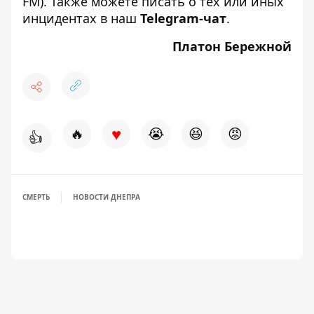
FM). Также можете писать о тех или иных
инцидентах в наш
Telegram-чат
.
Платон Бережной
♥
🔥
😭
😆
😡
👍
СМЕРТЬ
НОВОСТИ ДНЕПРА