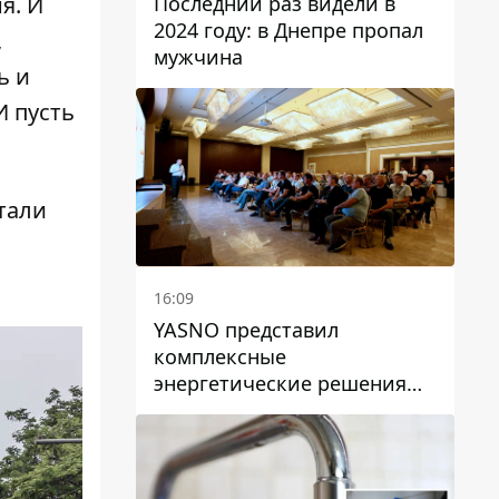
Последний раз видели в
я. И
2024 году: в Днепре пропал
,
мужчина
ь и
И пусть
тали
.
16:09
YASNO представил
комплексные
энергетические решения
для бизнеса в Днепре