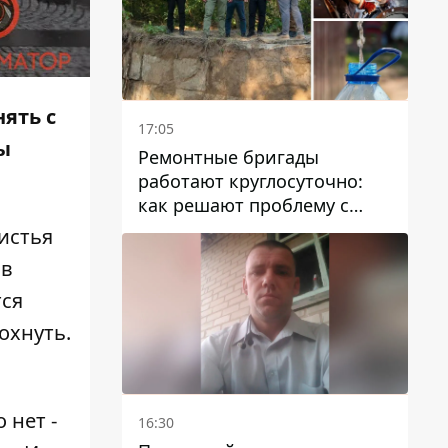
нять с
17:05
ы
Ремонтные бригады
работают круглосуточно:
как решают проблему с
водой в Марганецкой
истья
громаде
 в
тся
охнуть.
 нет -
16:30