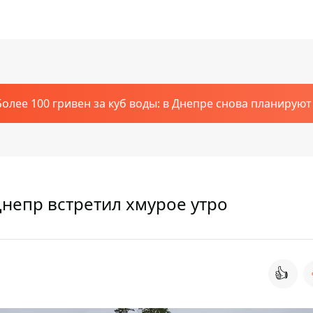
Более 100 гривен за куб воды: в Днепре снова планирую
Днепр встретил хмурое утро
👍