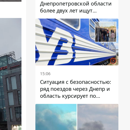
Днепропетровской области
более двух лет ищут
пропавшую женщину
15:06
Ситуация с безопасностью:
ряд поездов через Днепр и
область курсирует по
измененному маршруту, а
часть пути заменили
автобусами и электричками