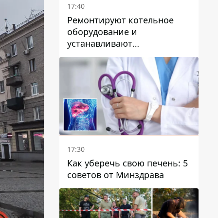
17:40
Ремонтируют котельное
оборудование и
устанавливают
генераторные установки:
как в Днепре готовятся к
отопительному сезону
17:30
Как уберечь свою печень: 5
советов от Минздрава