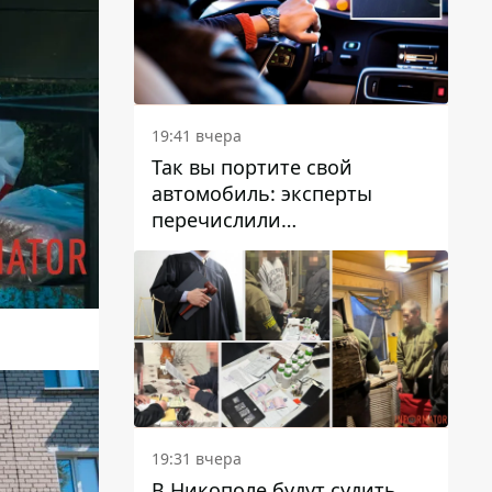
19:41 вчера
Так вы портите свой
автомобиль: эксперты
перечислили
распространенные
привычки водителей,
которые на самом деле
вредят машине
19:31 вчера
В Никополе будут судить