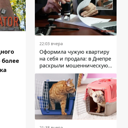
22:03 вчера
дного
Оформила чужую квартиру
на себя и продала: в Днепре
 более
раскрыли мошенническую
ека
схему с недвижимостью
21:38 вчера