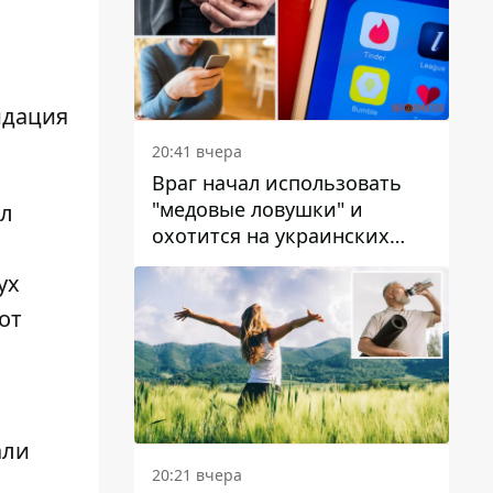
идация
20:41 вчера
Враг начал использовать
"медовые ловушки" и
ол
охотится на украинских
военнослужащих
ух
от
али
20:21 вчера