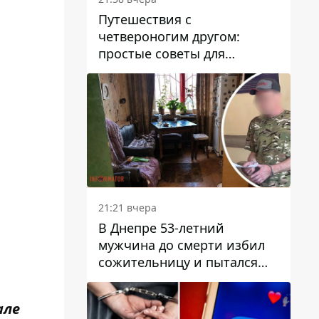
Путешествия с
четвероногим другом:
простые советы для
поездок с животными
21:21 вчера
В Днепре 53-летний
мужчина до смерти избил
сожительницу и пытался
скрыть преступление:
детали
але