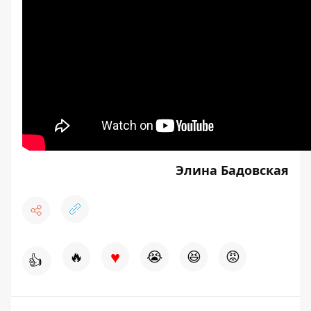
Элина Бадовская
♥
🔥
😭
😆
😡
👍