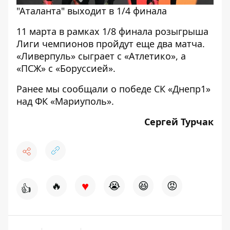
"Аталанта" выходит в 1/4 финала
11 марта в рамках 1/8 финала розыгрыша
Лиги чемпионов пройдут еще два матча.
«Ливерпуль» сыграет с «Атлетико», а
«ПСЖ» с «Боруссией».
Ранее мы сообщали о
победе СК «Днепр1»
над ФК «Мариуполь»
.
Сергей Турчак
♥
🔥
😭
😆
😡
👍