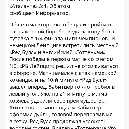
«Аталанте» 3:4. Об этом
сообщает
Информатор
.
Оба матча вторника обещали пройти в
напряженной борьбе, ведь на кону была
путевка в 1/4 финала Лиги чемпионов. В
немецком Лейпциге встретились местный
«Ред Булл» и английский «Тоттенхэм».
После победы в первом матче со счетом
1:0, «РБ Лейпциг» решил не отсиживаться
в обороне. Матч начался с атак немецкой
команды, и на 10-й минуте «Ред Булл»
вышел вперед. Забитцер точно пробил в
левый угол. Уже на 21-й минуте матча
хозяева удвоили свое преимущество.
Анхелиньо точно подал и Забитцер
оформил дубль, головой переправив мяч
в сетку. Ред Булл продолжал угрожать
воротам гостей. Вратарь «Тоттенхэма Уго